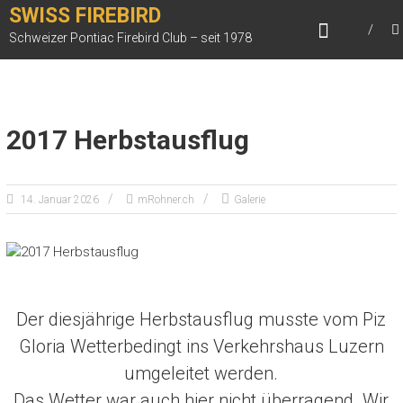
Zum
SWISS FIREBIRD
Inhalt
Schweizer Pontiac Firebird Club – seit 1978
springen
2017 Herbstausflug
14. Januar 2026
mRohner.ch
Galerie
Der diesjährige Herbstausflug musste vom Piz
Gloria Wetterbedingt ins Verkehrshaus Luzern
umgeleitet werden.
Das Wetter war auch hier nicht überragend. Wir