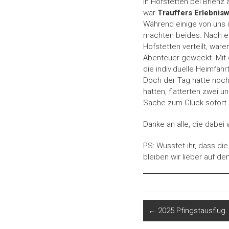
In Hofstetten bei Brienz
war
Trauffers Erlebnisw
Während einige von uns 
machten beides. Nach ei
Hofstetten verteilt, war
Abenteuer geweckt. Mit 
die individuelle Heimfahr
Doch der Tag hatte noch
hatten, flatterten zwei 
Sache zum Glück sofort –
Danke an alle, die dabei
PS: Wusstet ihr, dass d
bleiben wir lieber auf d
←
2025 Pfingstausflug