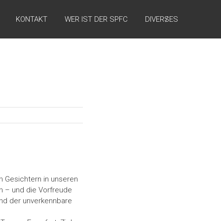
KONTAKT
WER IST DER SPFC
DIVERSES
n Gesichtern in unseren
sch – und die Vorfreude
und der unverkennbare