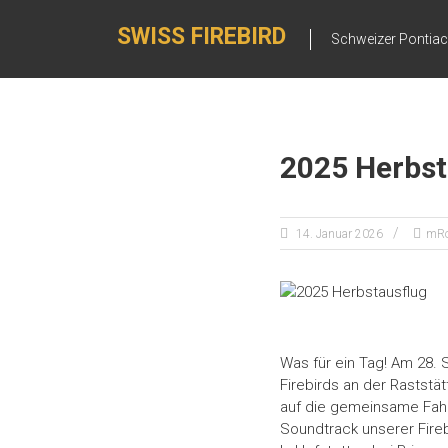
Zum
Inhalt
SWISS FIREBIRD
Schweizer Pontiac 
springen
2025 Herbst
14. Januar 2026
mRo
Was für ein Tag! Am 28.
Firebirds an der Raststä
auf die gemeinsame Fahr
Soundtrack unserer Fireb