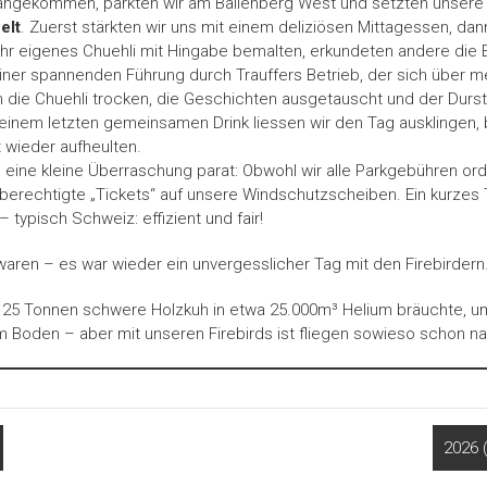
 angekommen, parkten wir am Ballenberg West und setzten unsere T
elt
. Zuerst stärkten wir uns mit einem deliziösen Mittagessen, dan
ihr eigenes Chuehli mit Hingabe bemalten, erkundeten andere die 
ner spannenden Führung durch Trauffers Betrieb, der sich über 
en die Chuehli trocken, die Geschichten ausgetauscht und der Durst
einem letzten gemeinsamen Drink liessen wir den Tag ausklingen, 
t wieder aufheulten.
 eine kleine Überraschung parat: Obwohl wir alle Parkgebühren o
unberechtigte „Tickets“ auf unsere Windschutzscheiben. Ein kurzes T
 typisch Schweiz: effizient und fair!
 waren – es war wieder ein unvergesslicher Tag mit den Firebirdern
ie 25 Tonnen schwere Holzkuh in etwa 25.000m³ Helium bräuchte,
em Boden – aber mit unseren Firebirds ist fliegen sowieso schon na
2026 