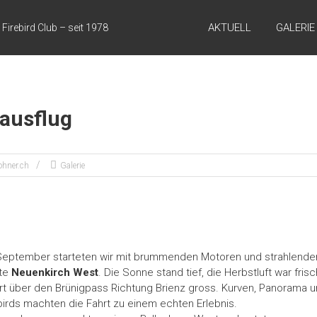
AKTUELL
GALERIE
Firebird Club – seit 1978
ausflug
hner.ch
Galerie
 September starteten wir mit brummenden Motoren und strahlende
tte
Neuenkirch West
. Die Sonne stand tief, die Herbstluft war fri
t über den Brünigpass Richtung Brienz gross. Kurven, Panorama 
irds machten die Fahrt zu einem echten Erlebnis.