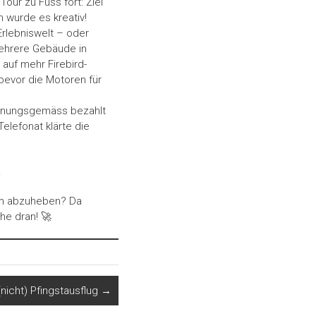
our zu Fuss fort: Ziel
n wurde es kreativ!
Erlebniswelt – oder
mehrere Gebäude in
 auf mehr Firebird-
bevor die Motoren für
rdnungsgemäss bezahlt
elefonat klärte die
.
 um abzuheben? Da
he dran! 🚀
(nicht) Pfingstausflug
→